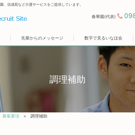
園、信成苑など介護サービスをご提供しています。
09
春華園(代表)
先輩からのメッセージ
数字で見るいなほ会
調理補助
募集要項
調理補助