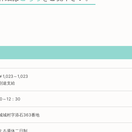
,023～1,023
別途支給
0～12：30
城城村字添石363番地
よる週休二日制